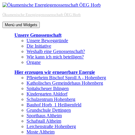
Zum
Inhalt
Ökumenische Energiegenossenschaft ÖEG Horb
springen
Menü und Widgets
Unsere Genossenschaft
Unsere Beweggründe
Die Initiative
Weshalb eine Genossenschaft?
Wie kann ich mich beteiligen?
Organe
Hier erzeugen wir erneuerbare Energie
Pflegeheim Bischof Sproll A - Hohenberg
Katholisches Gemeindehaus Hohenberg
Spitalscheuer Ihlingen
Kindergarten Ahldorf
Schulzentrum Hohenberg
Bauhof Horb_1 Heiligenfeld
Grundschule Dettingen
Sporthaus Altheim
Schafstall Altheim
Lerchenstraße Hohenberg
Moste Altheim