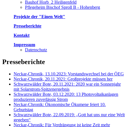
Bauhof Horb_2 Heiligenfeld
Pflegeheim Bischof Sproll B - Hohenberg
Projekte der "Einen Welt"
Presseberichte
Kontakt
Impressum
Datenschutz
Presseberichte
Neckar-Chronik, 13.10.2023: Vorstandswechsel bei der ÖEG
Neckar-Chronik, 20.11.2021: Großprojekte müssen her
Schwarzwälder Bote, 20.11.2021: 2020 war ein Sonnenjahr
mit Solarstrom-Spitzenergebnis
Schwarzwälder Bote, 03.12.2020: 13 Photovoltaikanlagen
produzieren zuverlässig Strom
Neckar-Chronik: Ökonomische Ökumene feiert 10.
Geburtstag
Schwarzwälder Bote, 22.09.2019: „Gott hat uns nur eine Welt
gegeben“
Neckar-Chronik: Für Verdrängung ist keine Zeit mehr