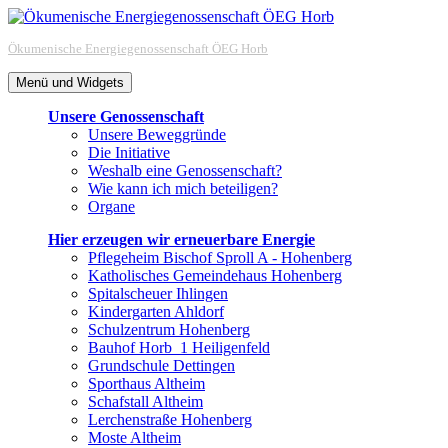
Zum
Inhalt
Ökumenische Energiegenossenschaft ÖEG Horb
springen
Menü und Widgets
Unsere Genossenschaft
Unsere Beweggründe
Die Initiative
Weshalb eine Genossenschaft?
Wie kann ich mich beteiligen?
Organe
Hier erzeugen wir erneuerbare Energie
Pflegeheim Bischof Sproll A - Hohenberg
Katholisches Gemeindehaus Hohenberg
Spitalscheuer Ihlingen
Kindergarten Ahldorf
Schulzentrum Hohenberg
Bauhof Horb_1 Heiligenfeld
Grundschule Dettingen
Sporthaus Altheim
Schafstall Altheim
Lerchenstraße Hohenberg
Moste Altheim