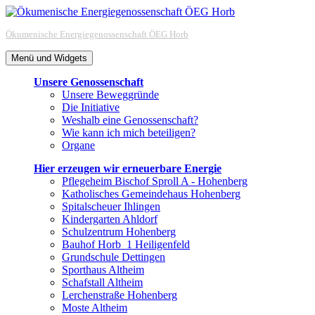
Zum
Inhalt
Ökumenische Energiegenossenschaft ÖEG Horb
springen
Menü und Widgets
Unsere Genossenschaft
Unsere Beweggründe
Die Initiative
Weshalb eine Genossenschaft?
Wie kann ich mich beteiligen?
Organe
Hier erzeugen wir erneuerbare Energie
Pflegeheim Bischof Sproll A - Hohenberg
Katholisches Gemeindehaus Hohenberg
Spitalscheuer Ihlingen
Kindergarten Ahldorf
Schulzentrum Hohenberg
Bauhof Horb_1 Heiligenfeld
Grundschule Dettingen
Sporthaus Altheim
Schafstall Altheim
Lerchenstraße Hohenberg
Moste Altheim