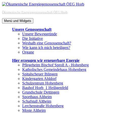
Zum
Inhalt
Ökumenische Energiegenossenschaft ÖEG Horb
springen
Menü und Widgets
Unsere Genossenschaft
Unsere Beweggründe
Die Initiative
Weshalb eine Genossenschaft?
Wie kann ich mich beteiligen?
Organe
Hier erzeugen wir erneuerbare Energie
Pflegeheim Bischof Sproll A - Hohenberg
Katholisches Gemeindehaus Hohenberg
Spitalscheuer Ihlingen
Kindergarten Ahldorf
Schulzentrum Hohenberg
Bauhof Horb_1 Heiligenfeld
Grundschule Dettingen
Sporthaus Altheim
Schafstall Altheim
Lerchenstraße Hohenberg
Moste Altheim