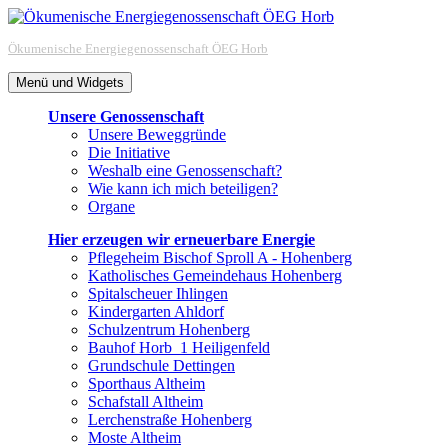
Zum
Inhalt
Ökumenische Energiegenossenschaft ÖEG Horb
springen
Menü und Widgets
Unsere Genossenschaft
Unsere Beweggründe
Die Initiative
Weshalb eine Genossenschaft?
Wie kann ich mich beteiligen?
Organe
Hier erzeugen wir erneuerbare Energie
Pflegeheim Bischof Sproll A - Hohenberg
Katholisches Gemeindehaus Hohenberg
Spitalscheuer Ihlingen
Kindergarten Ahldorf
Schulzentrum Hohenberg
Bauhof Horb_1 Heiligenfeld
Grundschule Dettingen
Sporthaus Altheim
Schafstall Altheim
Lerchenstraße Hohenberg
Moste Altheim