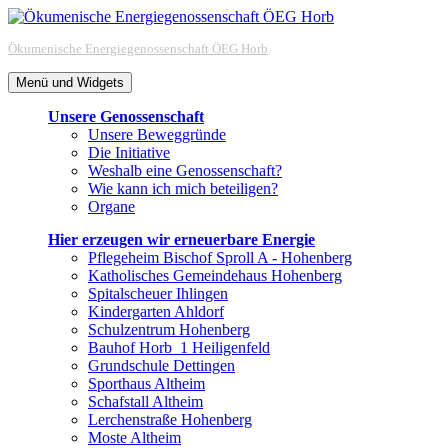
Zum
Inhalt
Ökumenische Energiegenossenschaft ÖEG Horb
springen
Menü und Widgets
Unsere Genossenschaft
Unsere Beweggründe
Die Initiative
Weshalb eine Genossenschaft?
Wie kann ich mich beteiligen?
Organe
Hier erzeugen wir erneuerbare Energie
Pflegeheim Bischof Sproll A - Hohenberg
Katholisches Gemeindehaus Hohenberg
Spitalscheuer Ihlingen
Kindergarten Ahldorf
Schulzentrum Hohenberg
Bauhof Horb_1 Heiligenfeld
Grundschule Dettingen
Sporthaus Altheim
Schafstall Altheim
Lerchenstraße Hohenberg
Moste Altheim