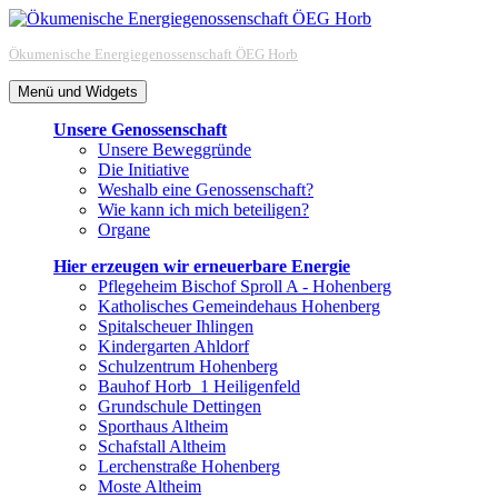
Zum
Inhalt
Ökumenische Energiegenossenschaft ÖEG Horb
springen
Menü und Widgets
Unsere Genossenschaft
Unsere Beweggründe
Die Initiative
Weshalb eine Genossenschaft?
Wie kann ich mich beteiligen?
Organe
Hier erzeugen wir erneuerbare Energie
Pflegeheim Bischof Sproll A - Hohenberg
Katholisches Gemeindehaus Hohenberg
Spitalscheuer Ihlingen
Kindergarten Ahldorf
Schulzentrum Hohenberg
Bauhof Horb_1 Heiligenfeld
Grundschule Dettingen
Sporthaus Altheim
Schafstall Altheim
Lerchenstraße Hohenberg
Moste Altheim