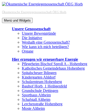
Zum
Inhalt
Ökumenische Energiegenossenschaft ÖEG Horb
springen
Menü und Widgets
Unsere Genossenschaft
Unsere Beweggründe
Die Initiative
Weshalb eine Genossenschaft?
Wie kann ich mich beteiligen?
Organe
Hier erzeugen wir erneuerbare Energie
Pflegeheim Bischof Sproll A - Hohenberg
Katholisches Gemeindehaus Hohenberg
Spitalscheuer Ihlingen
Kindergarten Ahldorf
Schulzentrum Hohenberg
Bauhof Horb_1 Heiligenfeld
Grundschule Dettingen
Sporthaus Altheim
Schafstall Altheim
Lerchenstraße Hohenberg
Moste Altheim