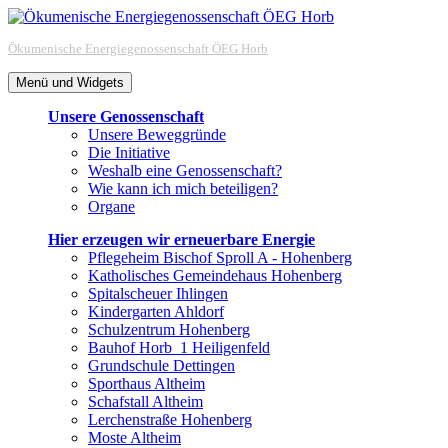
Zum
Inhalt
Ökumenische Energiegenossenschaft ÖEG Horb
springen
Menü und Widgets
Unsere Genossenschaft
Unsere Beweggründe
Die Initiative
Weshalb eine Genossenschaft?
Wie kann ich mich beteiligen?
Organe
Hier erzeugen wir erneuerbare Energie
Pflegeheim Bischof Sproll A - Hohenberg
Katholisches Gemeindehaus Hohenberg
Spitalscheuer Ihlingen
Kindergarten Ahldorf
Schulzentrum Hohenberg
Bauhof Horb_1 Heiligenfeld
Grundschule Dettingen
Sporthaus Altheim
Schafstall Altheim
Lerchenstraße Hohenberg
Moste Altheim